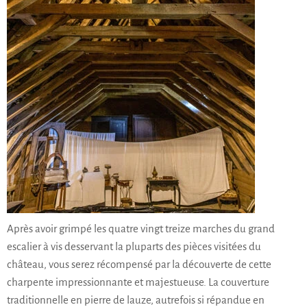
Après avoir grimpé les quatre vingt treize marches du grand
escalier à vis desservant la pluparts des pièces visitées du
château, vous serez récompensé par la découverte de cette
charpente impressionnante et majestueuse. La
couverture
traditionnelle en pierre de lauze
, autrefois si répandue en