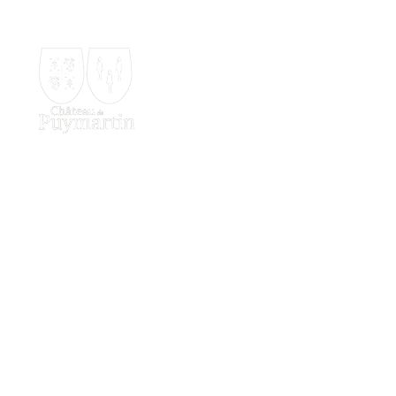
Ouvert
Château de Puymartin, 24200 Sarlat-la-Canéda
LE CHÂTEAU
LA LÉGEN