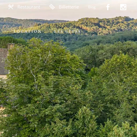
Restaurant
Billetterie
Blog
S
LOCATION
LES GÎTES