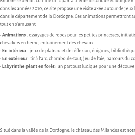
Bridoire se définit comme un « parc à thème historique et ludique »
dans les années 2010, ce site propose une visite axée autour de jeux
dans le département de la Dordogne. Ces animations permettront au
tout en s’amusant.
•
Animations
: essayages de robes pour les petites princesses, initia
chevaliers en herbe, entraînement des chevaux…
•
En intérieur
: jeux de plateau et de réflexion, énigmes, bibliothèqu
•
En extérieur
: tir à l’arc, chamboule-tout, jeu de l’oie, parcours du
•
Labyrinthe géant en forêt :
un parcours ludique pour une découver
Situé dans la vallée de la Dordogne, le château des Milandes est no