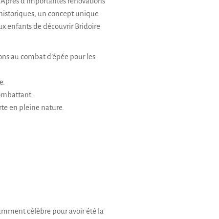
. Après d’importantes rénovations
 historiques, un concept unique
x enfants de découvrir Bridoire
tions au combat d’épée pour les
e.
 combattant…
te en pleine nature.
tamment célèbre pour avoir été la