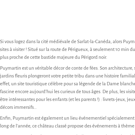
Si vous logez dans la cité médiévale de Sarlat-la-Canéda, alors Puymar
sites à visiter ! Situé sur la route de Périgueux, à seulement 10 min du 
plus proche de cette bastide majeure du Périgord noir.
Puymartin est un véritable décor de conte de fées. Son architecture,
jardins fleuris plongeront votre petite tribu dans une histoire familial
effet, un site touristique célèbre pour sa légende de la Dame blanch
fascine encore aujourd’hui les curieux de tous âges. De plus, les vis
être intéressantes pour les enfants (et les parents !) : livrets-jeux, je
décors immersifs…
Enfin, Puymartin est également un lieu événementiel spécialement p
long de l’année, ce château classé propose des événements à thème 