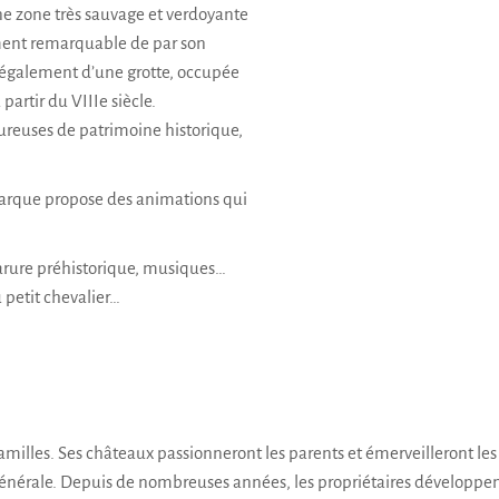
ne zone très sauvage et verdoyante
mment remarquable de par son
se également d’une grotte, occupée
partir du VIIIe siècle.
reuses de patrimoine historique,
mmarque propose des animations qui
parure préhistorique, musiques…
u petit chevalier…
amilles. Ses châteaux passionneront les parents et émerveilleront les
générale. Depuis de nombreuses années, les propriétaires développent