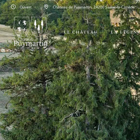
Ouvert
Château de Puymartin, 24200 Sarlat-la-Canéda
LE CHÂTEAU
LA LÉGEN